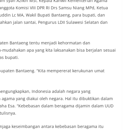
lham Syah Azikin MSi, Kepala Kanwil Kementerian Agama
 anggota Komisi VIII DPR RI Drs Samsu Niang MPd, Ketua
uddin Lc MA, Wakil Bupati Bantaeng, para bupati, dan
kan jalan santai, Pengurus LDII Sulawesi Selatan dan
paten Bantaeng tentu menjadi kehormatan dan
-mudahakan apa yang kita laksanakan bisa berjalan sesuai
as bupati.
bupaten Bantaeng. “Kita mempererat kerukunan umat
 mengungkapkan, Indonesia adalah negara yang
agama yang diakui oleh negara. Hal itu dibuktikan dalam
 Maha Esa. “Kebebasan dalam beragama dijamin dalam UUD
tulisnya.
enjaga keseimbangan antara kebebasan beragama itu