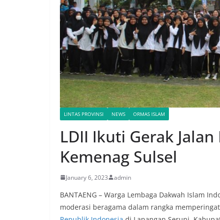
LINTAS PROVINSI
NEWS
ORMAS ISLAM
LDII Ikuti Gerak Jal
Kemenag Sulsel
January 6, 2023
admin
BANTAENG – Warga Lembaga Dakwah Islam Indone
moderasi beragama dalam rangka memperinga
Republik Indonesia
di Lapangan Seruni, Kabupat