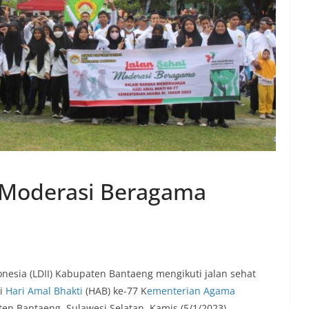
an Moderasi Beragama
sia (LDII) Kabupaten Bantaeng mengikuti jalan sehat
ti
Hari Amal Bhakti
(HAB) ke-77 K
ementerian Agama
en Bantaeng, Sulawesi Selatan, Kamis (5/1/2023).