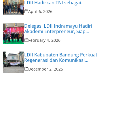
LDII Hadirkan TNI sebagai
Narasumber
April 6, 2026
Delegasi LDII Indramayu Hadiri
Akademi Enterpreneur, Siap
Cetak Enterpreneur Muda
February 4, 2026
LDII Kabupaten Bandung Perkuat
Regenerasi dan Komunikasi
Pengurus untuk Hadapi
December 2, 2025
Tantangan Zaman