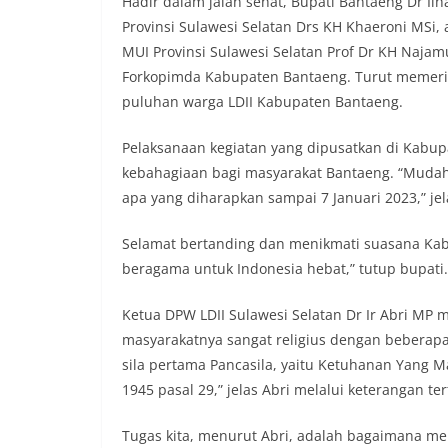
Hadir dalam jalan sehat, Bupati Bantaeng Dr I
Provinsi Sulawesi Selatan Drs KH Khaeroni MSi,
MUI Provinsi Sulawesi Selatan Prof Dr KH Najam
Forkopimda Kabupaten Bantaeng. Turut memeriah
puluhan warga LDII Kabupaten Bantaeng.
Pelaksanaan kegiatan yang dipusatkan di Kabu
kebahagiaan bagi masyarakat Bantaeng. “Mudah
apa yang diharapkan sampai 7 Januari 2023,” jel
Selamat bertanding dan menikmati suasana Ka
beragama untuk Indonesia hebat,” tutup bupati.
Ketua DPW LDII Sulawesi Selatan Dr Ir Abri MP
masyarakatnya sangat religius dengan beberapa 
sila pertama Pancasila, yaitu Ketuhanan Yang
1945 pasal 29,” jelas Abri melalui keterangan ter
Tugas kita, menurut Abri, adalah bagaimana m