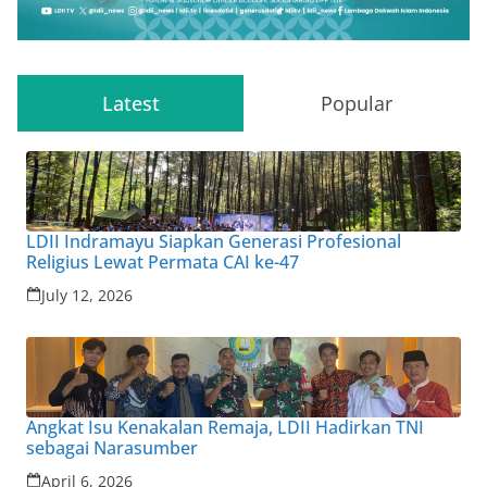
Latest
Popular
LDII Indramayu Siapkan Generasi Profesional
Religius Lewat Permata CAI ke-47
July 12, 2026
Angkat Isu Kenakalan Remaja, LDII Hadirkan TNI
sebagai Narasumber
April 6, 2026