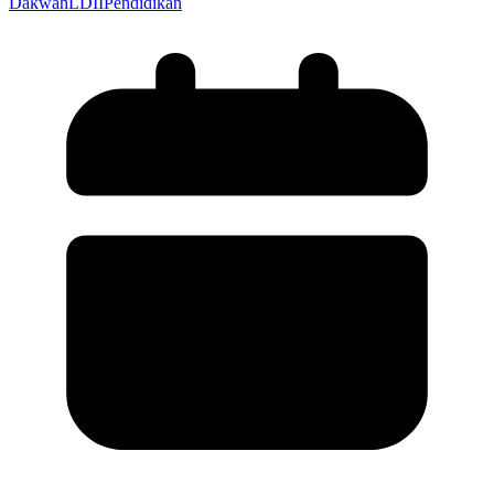
Dakwah
LDII
Pendidikan