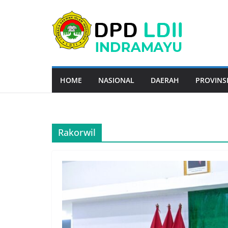
Skip
to
content
HOME
NASIONAL
DAERAH
PROVINS
Rakorwil