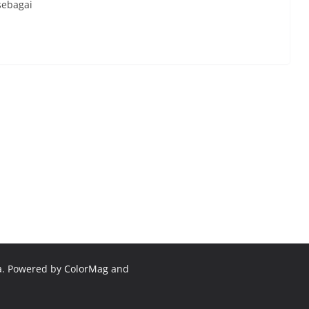
sebagai
a
. Powered by
ColorMag
and