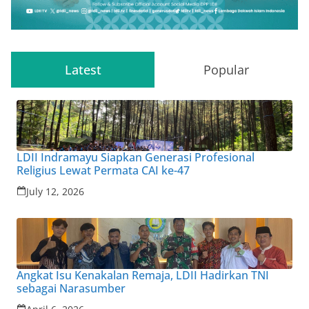
Latest
Popular
LDII Indramayu Siapkan Generasi Profesional
Religius Lewat Permata CAI ke-47
July 12, 2026
Angkat Isu Kenakalan Remaja, LDII Hadirkan TNI
sebagai Narasumber