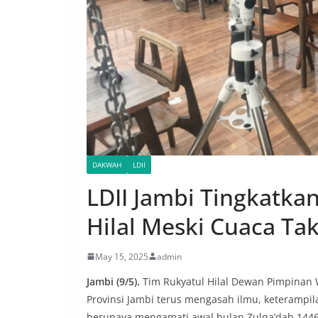
DAKWAH
LDII
LDII Jambi Tingkatka
Hilal Meski Cuaca Ta
May 15, 2025
admin
Jambi (9/5).
Tim Rukyatul Hilal Dewan Pimpinan 
Provinsi Jambi terus mengasah ilmu, keterampil
berupaya mengamati awal bulan Zulqa’dah 1446 H