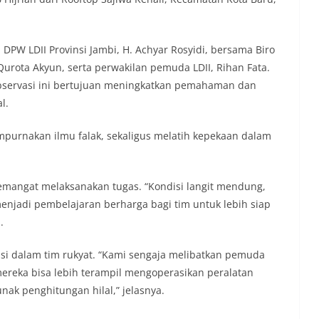
 DPW LDII Provinsi Jambi, H. Achyar Rosyidi, bersama Biro
Qurota Akyun, serta perwakilan pemuda LDII, Rihan Fata.
observasi ini bertujuan meningkatkan pemahaman dan
l.
empurnakan ilmu falak, sekaligus melatih kepekaan dalam
emangat melaksanakan tugas. “Kondisi langit mendung,
 menjadi pembelajaran berharga bagi tim untuk lebih siap
.
i dalam tim rukyat. “Kami sengaja melibatkan pemuda
mereka bisa lebih terampil mengoperasikan peralatan
unak penghitungan hilal,” jelasnya.