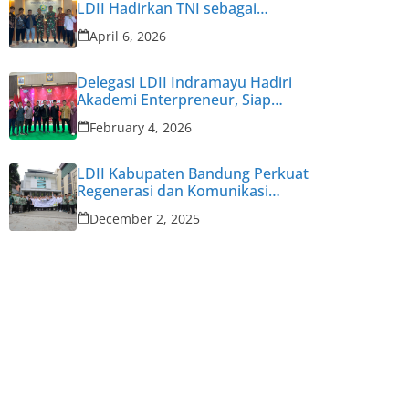
LDII Hadirkan TNI sebagai
Narasumber
April 6, 2026
Delegasi LDII Indramayu Hadiri
Akademi Enterpreneur, Siap
Cetak Enterpreneur Muda
February 4, 2026
LDII Kabupaten Bandung Perkuat
Regenerasi dan Komunikasi
Pengurus untuk Hadapi
December 2, 2025
Tantangan Zaman