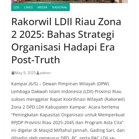
LDII
LINES
MEDIA
NASIONAL
Rakorwil LDII Riau Zona
2 2025: Bahas Strategi
Organisasi Hadapi Era
Post-Truth
May 9, 2025
admin
Kampar,(6/5) – Dewan Pimpinan Wilayah (DPW)
Lembaga Dakwah Islam Indonesia (LDII) Provinsi Riau
sukses menggelar Rapat Koordinasi Wilayah (Rakorwil)
Zona 2 DPD LDII Kabupaten Kampar. Acara bertema
“Peningkatan Kapasitas Organisasi untuk Memperkuat
RPJDP Provinsi Riau 2025-2045 dan Program Asta Cita”
ini digelar di Masjid Miftahul Jannah, Gading Sari, dan
dihadiri oleh pengurus DPD, PC, serta PAC LDII se-