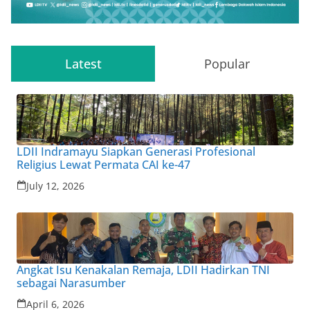
Latest
Popular
LDII Indramayu Siapkan Generasi Profesional
Religius Lewat Permata CAI ke-47
July 12, 2026
Angkat Isu Kenakalan Remaja, LDII Hadirkan TNI
sebagai Narasumber
April 6, 2026