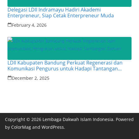
Delegasi LDII Indramayu Hadiri Akademi
Enterpreneur, Siap Cetak Enterpreneur Muda
February 4, 2026
LDII Kabupaten Bandung Perkuat Regenerasi dan
Komunikasi Pengurus untuk Hadapi Tantangan
Zaman
December 2, 2025
Copyright © 2026
Lembaga Dakwah Islam Indonesia
. Powered
by
ColorMag
and
WordPress
.