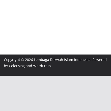
Copyright © 2026
Lembaga Dakwah Islam Indonesia
. Powered
by
ColorMag
and
WordPress
.
Fatal error
: Uncaught wfWAFStorageFileException: Unable
to verify temporary file contents for atomic writing. in
/home/u1572871/public_html/ldiiindramayu.or.id/wp-
content/plugins/wordfence/vendor/wordfence/wf-