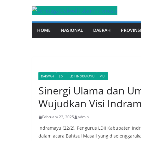
Skip
to
content
HOME
NASIONAL
DAERAH
PROVINS
DAKWAH
LDII
LDII INDRAMAYU
MUI
Sinergi Ulama dan Um
Wujudkan Visi Indra
February 22, 2025
admin
Indramayu (22/2). Pengurus LDII Kabupaten I
dalam acara Bahtsul Masail yang diselenggaraka