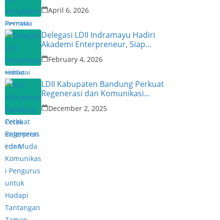
Narasumber
April 6, 2026
Delegasi LDII Indramayu Hadiri
Akademi Enterpreneur, Siap
Cetak Enterpreneur Muda
February 4, 2026
LDII Kabupaten Bandung Perkuat
Regenerasi dan Komunikasi
Pengurus untuk Hadapi
December 2, 2025
Tantangan Zaman