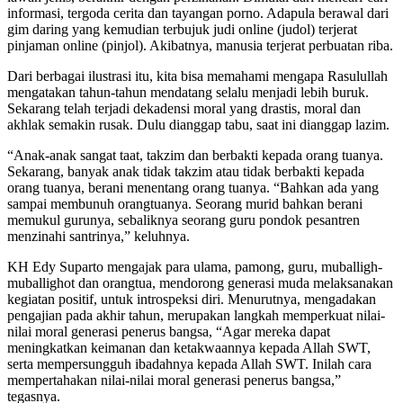
informasi, tergoda cerita dan tayangan porno. Adapula berawal dari
gim daring yang kemudian terbujuk judi online (judol) terjerat
pinjaman online (pinjol). Akibatnya, manusia terjerat perbuatan riba.
Dari berbagai ilustrasi itu, kita bisa memahami mengapa Rasulullah
mengatakan tahun-tahun mendatang selalu menjadi lebih buruk.
Sekarang telah terjadi dekadensi moral yang drastis, moral dan
akhlak semakin rusak. Dulu dianggap tabu, saat ini dianggap lazim.
“Anak-anak sangat taat, takzim dan berbakti kepada orang tuanya.
Sekarang, banyak anak tidak takzim atau tidak berbakti kepada
orang tuanya, berani menentang orang tuanya. “Bahkan ada yang
sampai membunuh orangtuanya. Seorang murid bahkan berani
memukul gurunya, sebaliknya seorang guru pondok pesantren
menzinahi santrinya,” keluhnya.
KH Edy Suparto mengajak para ulama, pamong, guru, muballigh-
muballighot dan orangtua, mendorong generasi muda melaksanakan
kegiatan positif, untuk introspeksi diri. Menurutnya, mengadakan
pengajian pada akhir tahun, merupakan langkah memperkuat nilai-
nilai moral generasi penerus bangsa, “Agar mereka dapat
meningkatkan keimanan dan ketakwaannya kepada Allah SWT,
serta mempersungguh ibadahnya kepada Allah SWT. Inilah cara
mempertahakan nilai-nilai moral generasi penerus bangsa,”
tegasnya.