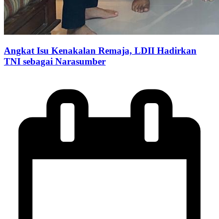
Angkat Isu Kenakalan Remaja, LDII Hadirkan
TNI sebagai Narasumber