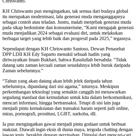
Chriswanto.
KH Chriswanto pun mengingatkan, tak semua dari budaya global
itu merupakan modernisasi, lalu generasi muda menganggapnya
sebagai contoh atau teladan. Justru, malah menjebak generasi muda
pada sikap hedonisme dan konsumerisme, “Kami mengajak generasi
muda menjadikan 2024 sebagai evaluasi diri, untuk melakukan
berbagai target yang lebih baik dan progresif pada 2025,” tegasnya.
Sependapat dengan KH Chriswanto Santoso, Dewan Penasehat
DPP LDII KH Edy Suparto menukil sebuah hadits yang
diriwayatkan Imam Bukhari, bahwa Rasulullah bersabda: “Tidak
datang satu zaman kecuali zaman sesudahnya lebih buruk daripada
Zaman sebelumnya.”
“Tahun yang akan datang akan lebih jelek daripada tahun
sebelumnya, dipandang dari sisi agama,” tuturnya. Meskipun
perkembangan teknologi yang semakin canggih ini menawarkan
segudang manfaat dan kemudahan untuk kita dalam berkomunikasi,
mencari informasi, hingga bertransaksi. Tetapi di sisi lain juga
menjadi pintu kemaksiatan dan transaksi haram seperti judi online,
miras, pornografi, prostitusi, LGBT, narkoba, dll.
Ia pun mengingatkan gawai menjadi pintu godaan untuk berbuat
maksiat. Diawali ingin eksis di dunia maya, tergoda chatting dengan
lawan jenis, berakhir dengan perzinahan. Dimulai dari mencari-cari