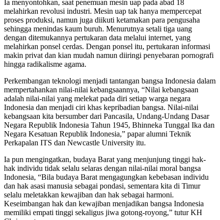
Ia menyontohkan, saat penemuan mesin uap pada abad 18
melahirkan revolusi industri. Mesin uap tak hanya mempercepat
proses produksi, namun juga diikuti ketamakan para pengusaha
sehingga menindas kaum buruh. Menurutnya setali tiga uang
dengan ditemukannya pertukaran data melalui internet, yang
melahirkan ponsel cerdas. Dengan ponsel itu, pertukaran informasi
makin privat dan kian mudah namun diiringi penyebaran pornografi
hingga radikalisme agama.
Perkembangan teknologi menjadi tantangan bangsa Indonesia dalam
mempertahankan nilai-nilai kebangsaannya, “Nilai kebangsaan
adalah nilai-nilai yang melekat pada diri setiap warga negara
Indonesia dan menjadi ciri khas kepribadian bangsa. Nilai-nilai
kebangsaan kita bersumber dari Pancasila, Undang-Undang Dasar
Negara Republik Indonesia Tahun 1945, Bhinneka Tunggal Ika dan
Negara Kesatuan Republik Indonesia,” papar alumni Teknik
Perkapalan ITS dan Newcastle University itu.
Ia pun mengingatkan, budaya Barat yang menjunjung tinggi hak-
hak individu tidak selalu selaras dengan nilai-nilai moral bangsa
Indonesia, “Bila budaya Barat mengagungkan kebebasan individu
dan hak asasi manusia sebagai pondasi, sementara kita di Timur
selalu meletakkan kewajiban dan hak sebagai harmoni.
Keseimbangan hak dan kewajiban menjadikan bangsa Indonesia
memiliki empati tinggi sekaligus jiwa gotong-royong,” tutur KH