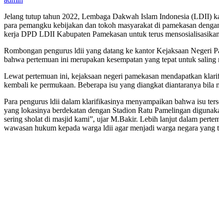
Jelang tutup tahun 2022, Lembaga Dakwah Islam Indonesia (LDII) 
para pemangku kebijakan dan tokoh masyarakat di pamekasan dengan 
kerja DPD LDII Kabupaten Pamekasan untuk terus mensosialisasikan
Rombongan pengurus ldii yang datang ke kantor Kejaksaan Negeri Pa
bahwa pertemuan ini merupakan kesempatan yang tepat untuk saling me
Lewat pertemuan ini, kejaksaan negeri pamekasan mendapatkan klarifi
kembali ke permukaan. Beberapa isu yang diangkat diantaranya bila
Para pengurus ldii dalam klarifikasinya menyampaikan bahwa isu ters
yang lokasinya berdekatan dengan Stadion Ratu Pamelingan digunaka
sering sholat di masjid kami”, ujar M.Bakir. Lebih lanjut dalam pe
wawasan hukum kepada warga ldii agar menjadi warga negara yang ta