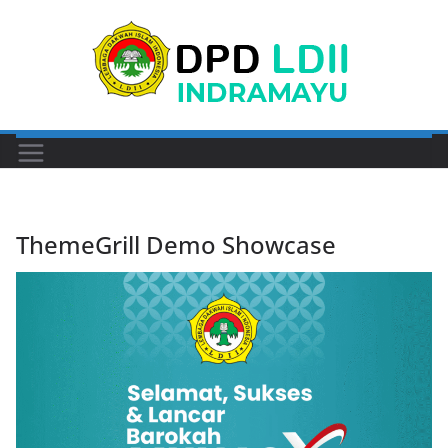
Skip
to
content
ThemeGrill Demo Showcase