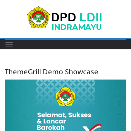
Skip
to
content
ThemeGrill Demo Showcase