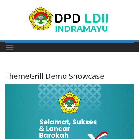
Skip
to
content
ThemeGrill Demo Showcase