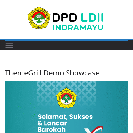
Skip
to
content
ThemeGrill Demo Showcase