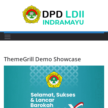
Skip
to
content
ThemeGrill Demo Showcase