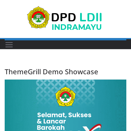
Skip
to
content
ThemeGrill Demo Showcase