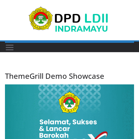
Skip
to
content
ThemeGrill Demo Showcase