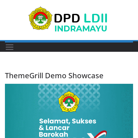
Skip
to
content
ThemeGrill Demo Showcase