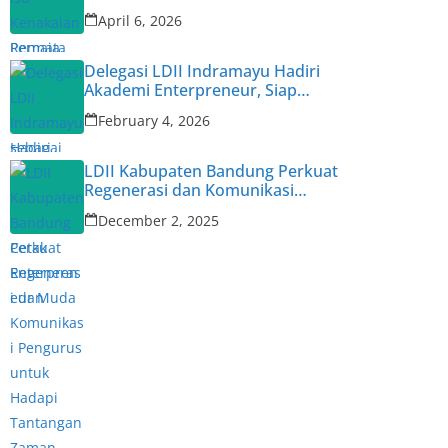
Narasumber
April 6, 2026
Delegasi LDII Indramayu Hadiri
Akademi Enterpreneur, Siap
Cetak Enterpreneur Muda
February 4, 2026
LDII Kabupaten Bandung Perkuat
Regenerasi dan Komunikasi
Pengurus untuk Hadapi
December 2, 2025
Tantangan Zaman