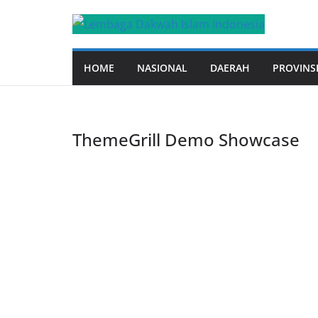
Skip
to
content
HOME
NASIONAL
DAERAH
PROVINS
ThemeGrill Demo Showcase