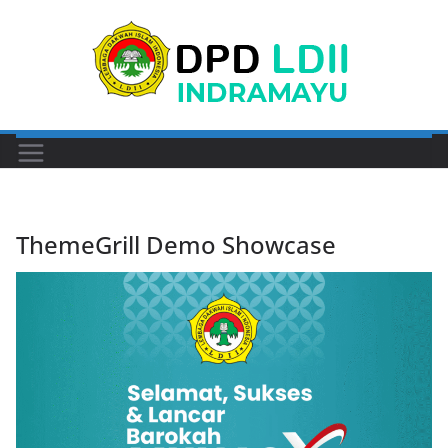
Skip
to
content
ThemeGrill Demo Showcase