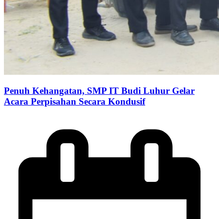
Penuh Kehangatan, SMP IT Budi Luhur Gelar
Acara Perpisahan Secara Kondusif