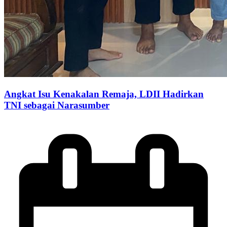
Angkat Isu Kenakalan Remaja, LDII Hadirkan
TNI sebagai Narasumber