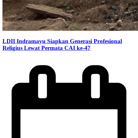
LDII Indramayu Siapkan Generasi Profesional
Religius Lewat Permata CAI ke-47