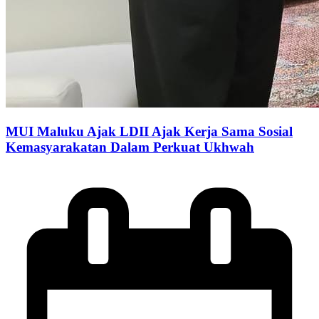
MUI Maluku Ajak LDII Ajak Kerja Sama Sosial
Kemasyarakatan Dalam Perkuat Ukhwah