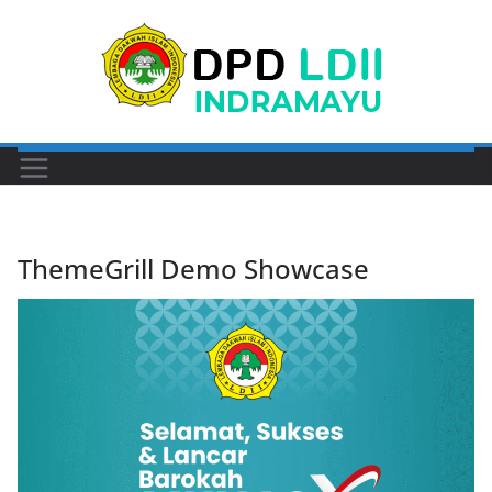
Skip
to
content
ThemeGrill Demo Showcase