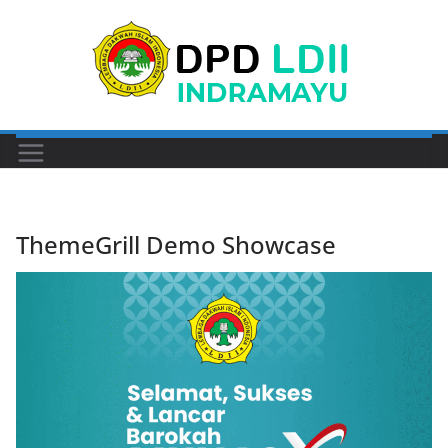
Skip
to
content
ThemeGrill Demo Showcase