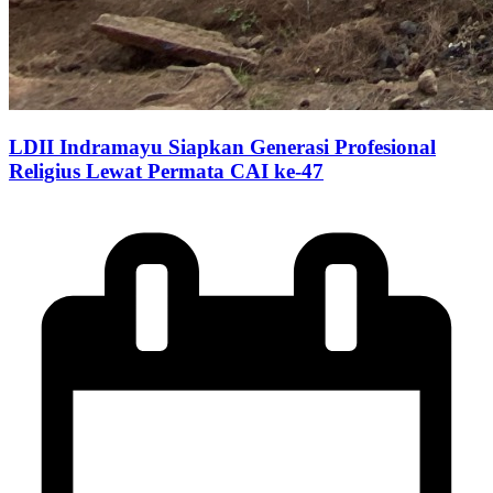
LDII Indramayu Siapkan Generasi Profesional
Religius Lewat Permata CAI ke-47