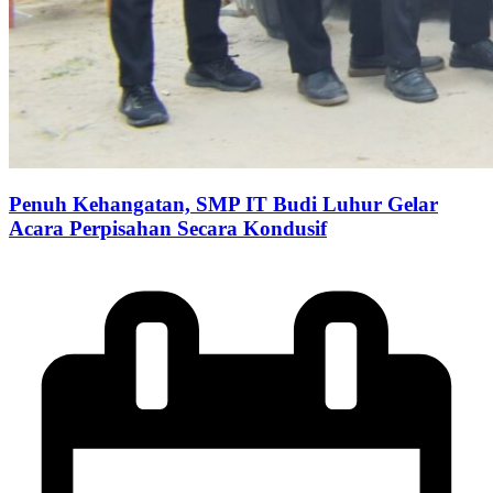
Penuh Kehangatan, SMP IT Budi Luhur Gelar
Acara Perpisahan Secara Kondusif