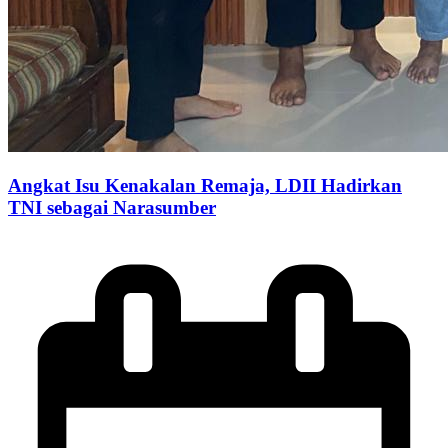
Angkat Isu Kenakalan Remaja, LDII Hadirkan
TNI sebagai Narasumber