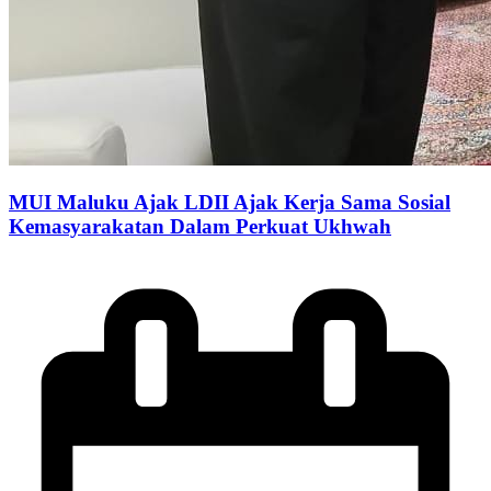
MUI Maluku Ajak LDII Ajak Kerja Sama Sosial
Kemasyarakatan Dalam Perkuat Ukhwah