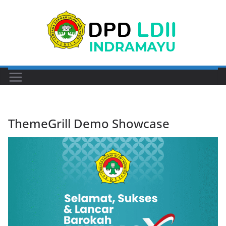
Skip
to
content
ThemeGrill Demo Showcase