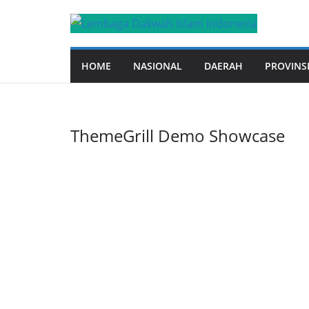
Skip
to
content
HOME
NASIONAL
DAERAH
PROVINS
ThemeGrill Demo Showcase