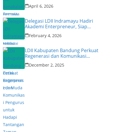
Narasumber
April 6, 2026
Delegasi LDII Indramayu Hadiri
Akademi Enterpreneur, Siap
Cetak Enterpreneur Muda
February 4, 2026
LDII Kabupaten Bandung Perkuat
Regenerasi dan Komunikasi
Pengurus untuk Hadapi
December 2, 2025
Tantangan Zaman