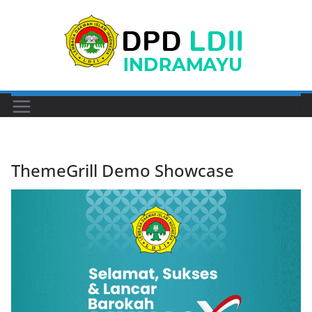
Skip
to
content
ThemeGrill Demo Showcase