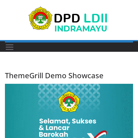
Skip
to
content
ThemeGrill Demo Showcase