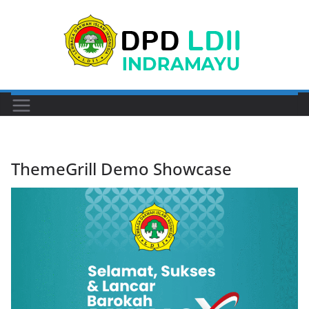
Skip
to
content
ThemeGrill Demo Showcase