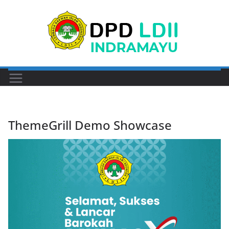
Skip
to
content
ThemeGrill Demo Showcase