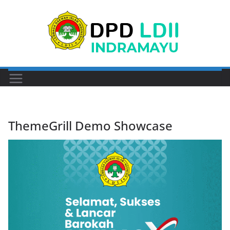
Skip
to
content
ThemeGrill Demo Showcase