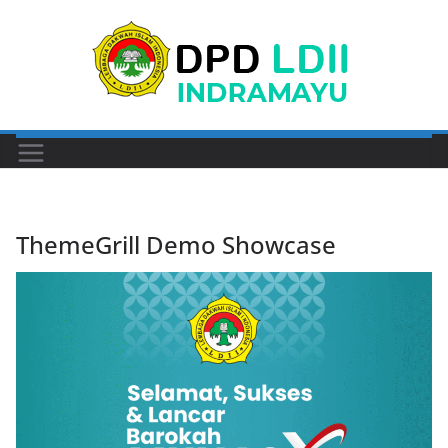
Skip
to
content
ThemeGrill Demo Showcase