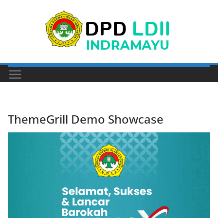
Skip
to
content
ThemeGrill Demo Showcase