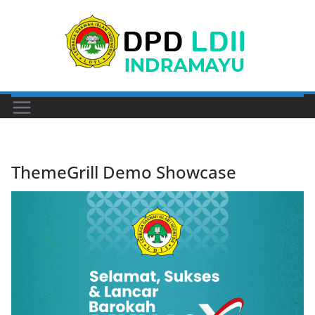
Skip
to
content
ThemeGrill Demo Showcase