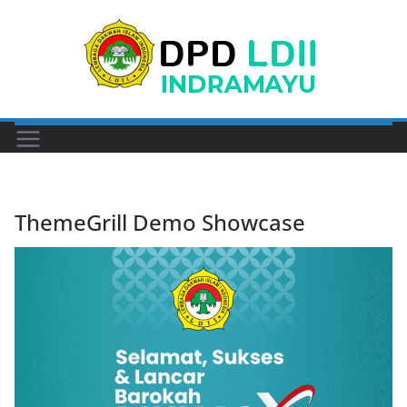
Skip
to
content
ThemeGrill Demo Showcase