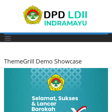
Skip
to
content
ThemeGrill Demo Showcase