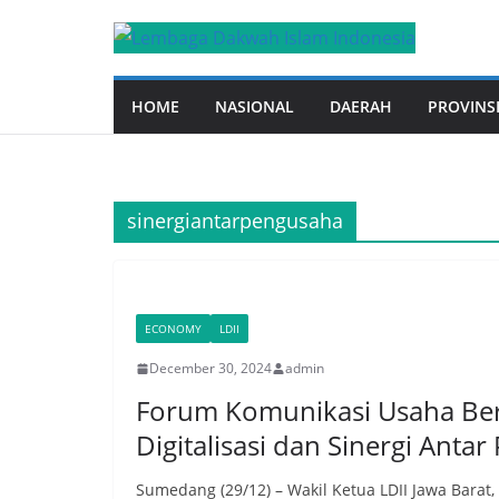
Skip
to
content
HOME
NASIONAL
DAERAH
PROVINS
sinergiantarpengusaha
ECONOMY
LDII
December 30, 2024
admin
Forum Komunikasi Usaha Bers
Digitalisasi dan Sinergi Anta
Sumedang (29/12) – Wakil Ketua LDII Jawa Bara