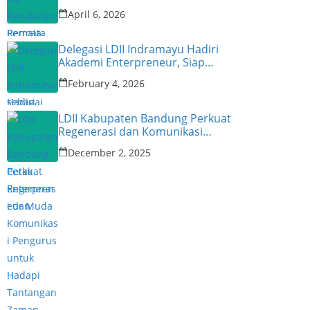
Narasumber
April 6, 2026
Delegasi LDII Indramayu Hadiri
Akademi Enterpreneur, Siap
Cetak Enterpreneur Muda
February 4, 2026
LDII Kabupaten Bandung Perkuat
Regenerasi dan Komunikasi
Pengurus untuk Hadapi
December 2, 2025
Tantangan Zaman