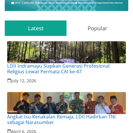
Latest
Popular
LDII Indramayu Siapkan Generasi Profesional
Religius Lewat Permata CAI ke-47
July 12, 2026
Angkat Isu Kenakalan Remaja, LDII Hadirkan TNI
sebagai Narasumber
April 6, 2026