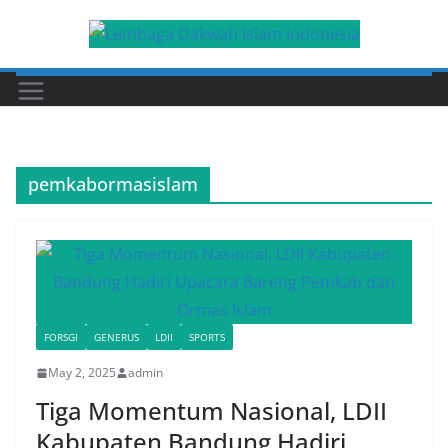
Skip
to
content
pemkabormasislam
FORSGI
GENERUS
LDII
SPORTS
May 2, 2025
admin
Tiga Momentum Nasional, LDII
Kabupaten Bandung Hadiri