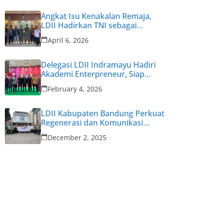
Angkat Isu Kenakalan Remaja,
LDII Hadirkan TNI sebagai
Narasumber
April 6, 2026
Delegasi LDII Indramayu Hadiri
Akademi Enterpreneur, Siap
Cetak Enterpreneur Muda
February 4, 2026
LDII Kabupaten Bandung Perkuat
Regenerasi dan Komunikasi
Pengurus untuk Hadapi
December 2, 2025
Tantangan Zaman