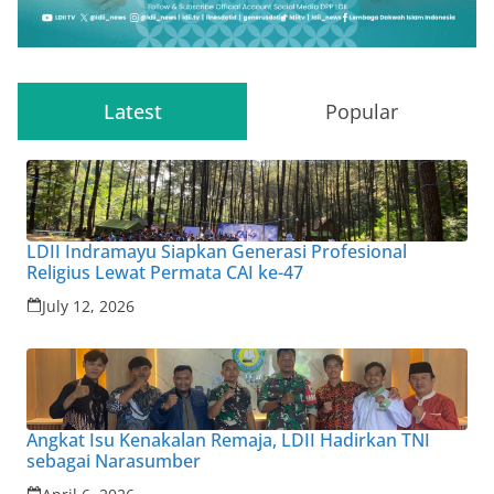
Latest
Popular
LDII Indramayu Siapkan Generasi Profesional
Religius Lewat Permata CAI ke-47
July 12, 2026
Angkat Isu Kenakalan Remaja, LDII Hadirkan TNI
sebagai Narasumber