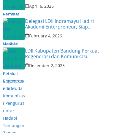
Narasumber
April 6, 2026
Delegasi LDII Indramayu Hadiri
Akademi Enterpreneur, Siap
Cetak Enterpreneur Muda
February 4, 2026
LDII Kabupaten Bandung Perkuat
Regenerasi dan Komunikasi
Pengurus untuk Hadapi
December 2, 2025
Tantangan Zaman