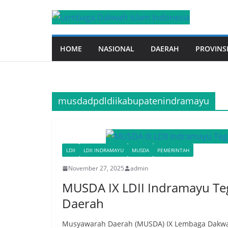
Skip
to
content
HOME
NASIONAL
DAERAH
PROVINS
musdadpdldiikabupatenindramayu
LDII
LDII INDRAMAYU
MUSDA
PEMERINTAH
November 27, 2025
admin
MUSDA IX LDII Indramayu Te
Daerah
Musyawarah Daerah (MUSDA) IX Lembaga Dakwah 