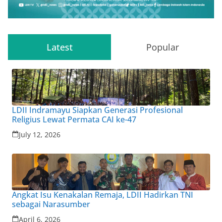
Latest
Popular
LDII Indramayu Siapkan Generasi Profesional
Religius Lewat Permata CAI ke-47
July 12, 2026
Angkat Isu Kenakalan Remaja, LDII Hadirkan TNI
sebagai Narasumber
April 6, 2026