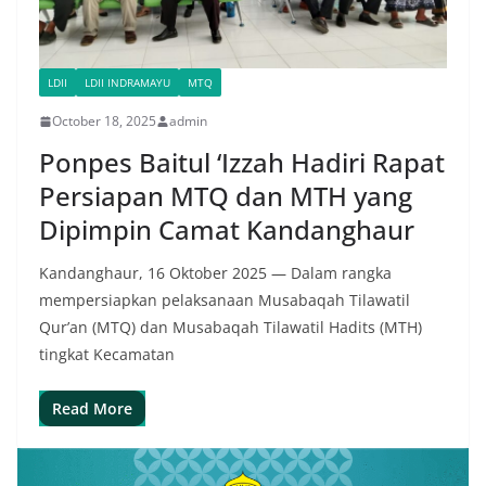
LDII
LDII INDRAMAYU
MTQ
October 18, 2025
admin
Ponpes Baitul ‘Izzah Hadiri Rapat
Persiapan MTQ dan MTH yang
Dipimpin Camat Kandanghaur
Kandanghaur, 16 Oktober 2025 — Dalam rangka
mempersiapkan pelaksanaan Musabaqah Tilawatil
Qur’an (MTQ) dan Musabaqah Tilawatil Hadits (MTH)
tingkat Kecamatan
Read More