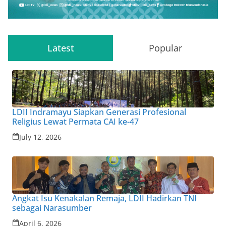
Latest
Popular
LDII Indramayu Siapkan Generasi Profesional
Religius Lewat Permata CAI ke-47
July 12, 2026
Angkat Isu Kenakalan Remaja, LDII Hadirkan TNI
sebagai Narasumber
April 6, 2026