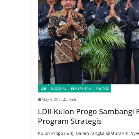
LDII
NASIONAL
PEMERINTAH
POLITICS
May 4, 2025
admin
LDII Kulon Progo Sambangi
Program Strategis
Kulon Progo (5/3). Dalam rangka silaturahmi S