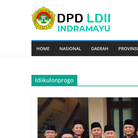
Skip
to
content
HOME
NASIONAL
DAERAH
PROVINS
ldiikulonprogo