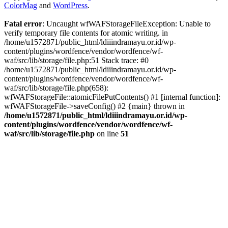
ColorMag
and
WordPress
.
Fatal error
: Uncaught wfWAFStorageFileException: Unable to
verify temporary file contents for atomic writing. in
/home/u1572871/public_html/ldiiindramayu.or.id/wp-
content/plugins/wordfence/vendor/wordfence/wf-
waf/src/lib/storage/file.php:51 Stack trace: #0
/home/u1572871/public_html/ldiiindramayu.or.id/wp-
content/plugins/wordfence/vendor/wordfence/wf-
waf/src/lib/storage/file.php(658):
wfWAFStorageFile::atomicFilePutContents() #1 [internal function]:
wfWAFStorageFile->saveConfig() #2 {main} thrown in
/home/u1572871/public_html/ldiiindramayu.or.id/wp-
content/plugins/wordfence/vendor/wordfence/wf-
waf/src/lib/storage/file.php
on line
51