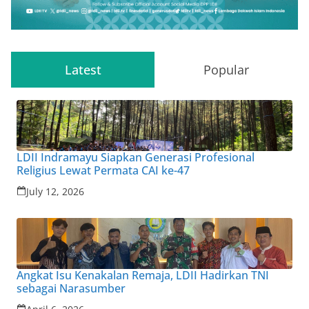
Latest
Popular
LDII Indramayu Siapkan Generasi Profesional
Religius Lewat Permata CAI ke-47
July 12, 2026
Angkat Isu Kenakalan Remaja, LDII Hadirkan TNI
sebagai Narasumber